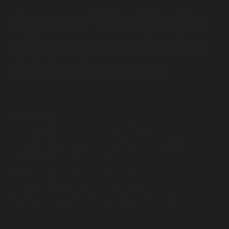
Agence Wix Studio
experte en
création
de site internet
Plan du site
Création de site vitrine Wix Studio
Création de site e-commerce Wix Studio
Refonte de site Wix Studio
Migration de site sur Wix Studio
Création de Landing page Wix Studio
Référencement SEO & optimisation GEO