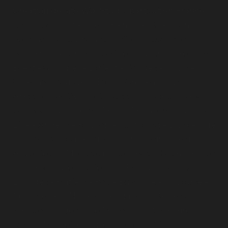
Création de site Wix Studio partout en France
Lyon
-
Saint-Étienne
-
Grenoble
-
Clermont-
Ferrand
-
Villeurbanne
-
Dijon
-
Besançon
-
Belfort
-
Chalon-sur-Saône
-
Auxerre
-
Rennes
-
Brest
-
Quimper
-
Lorient
-
Vannes
-
Tours
-
Orléans
-
Bourges
-
Blois
-
Châteauroux
-
Ajaccio
-
Bastia
-
Porto-Vecchio
-
Corte
-
Calvi
-
Strasbourg
-
Reims
-
Metz
-
Mulhouse
-
Nancy
-
Lille
-
Amiens
-
Roubaix
-
Tourcoing
-
Dunkerque
-
Paris
- Boulogne-Billancourt - Saint-Denis -
Argenteuil - Montreuil - Le Havre - Caen - Rouen
- Cherbourg-en-Cotentin - Évreux - Bordeaux -
Limoges - Poitiers - Pau - Bayonne - Toulouse -
Montpellier - Nîmes - Perpignan - Béziers -
Nantes - Angers - Le Mans - Saint-Nazaire -
Laval - Marseille - Nice - Toulon - Aix-en-