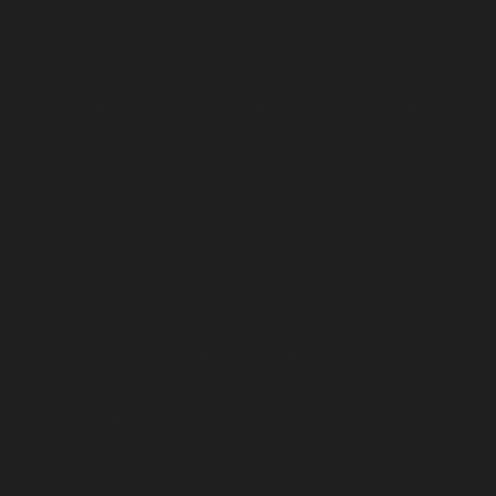
Référencement SEO & optimisation GEO
Création de site Wix Studio partout en France
Lyon
-
Saint-Étienne
-
Grenoble
-
Clermont-
Ferrand
-
Villeurbanne
-
Dijon
-
Besançon
-
Belfort
-
Chalon-sur-Saône
-
Auxerre
-
Rennes
-
Brest
-
Quimper
-
Lorient
-
Vannes
-
Tours
-
Orléans
-
Bourges
-
Blois
-
Châteauroux
-
Ajaccio
-
Bastia
-
Porto-Vecchio
-
Corte
-
Calvi
-
Strasbourg
-
Reims
-
Metz
-
Mulhouse
-
Nancy
-
Lille
-
Amiens
-
Roubaix
-
Tourcoing
-
Dunkerque
-
Paris
- Boulogne-Billancourt - Saint-Denis -
Argenteuil - Montreuil - Le Havre - Caen - Rouen
- Cherbourg-en-Cotentin - Évreux - Bordeaux -
Limoges - Poitiers - Pau - Bayonne - Toulouse -