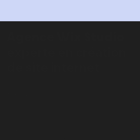
Agence Wix Studio
experte en
création
de site internet
Plan du site
Création de site vitrine Wix Studio
Création de site e-commerce Wix Studio
Refonte de site Wix Studio
Migration de site sur Wix Studio
Création de Landing page Wix Studio