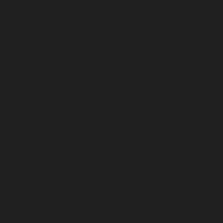
Création de site e-commerce Wix Studio
Refonte de site Wix Studio
Migration de site sur Wix Studio
Création de Landing page Wix Studio
Référencement SEO & optimisation GEO
Création de site Wix Studio partout en France
Lyon
-
Saint-Étienne
-
Grenoble
-
Clermont-
Ferrand
-
Villeurbanne
-
Dijon
-
Besançon
-
Belfort
-
Chalon-sur-Saône
-
Auxerre
-
Rennes
-
Brest
-
Quimper
-
Lorient
-
Vannes
-
Tours
-
Orléans
-
Bourges
-
Blois
-
Châteauroux
-
Ajaccio
-
Bastia
-
Porto-Vecchio
-
Corte
-
Calvi
-
Strasbourg
-
Reims
-
Metz
-
Mulhouse
-
Nancy
-
Lille
-
Amiens
-
Roubaix
-
Tourcoing
-
Dunkerque
-
Paris
- Boulogne-Billancourt - Saint-Denis -