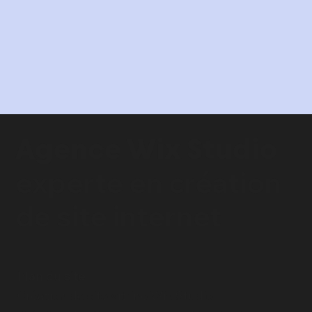
Agence Wix Studio
experte en
création
de site internet
Plan du site
Création de site vitrine Wix Studio