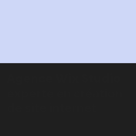
Agence Wix Studio
experte en
création
de site internet
Plan du site