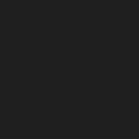
Création de site vitrine Wix Studio
Création de site e-commerce Wix Studio
Refonte de site Wix Studio
Migration de site sur Wix Studio
Création de Landing page Wix Studio
Référencement SEO & optimisation GEO
Création de site Wix Studio partout en France
Lyon
-
Saint-Étienne
-
Grenoble
-
Clermont-
Ferrand
-
Villeurbanne
-
Dijon
-
Besançon
-
Belfort
-
Chalon-sur-Saône
-
Auxerre
-
Rennes
-
Brest
-
Quimper
-
Lorient
-
Vannes
-
Tours
-
Orléans
-
Bourges
-
Blois
-
Châteauroux
-
Ajaccio
-
Bastia
-
Porto-Vecchio
-
Corte
-
Calvi
-
Strasbourg
-
Reims
-
Metz
-
Mulhouse
-
Nancy
-