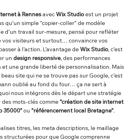
internet à Rennes
avec
Wix Studio
est un projet
s qu’un simple “copier-coller” de modèle
rle d’un travail sur-mesure, pensé pour refléter
re vos visiteurs et surtout… convaincre vos
passer à l’action. L’avantage de
Wix Studio
, c’est
er un
design responsive
, des performances
 et une grande liberté de personnalisation. Mais
beau site qui ne se trouve pas sur Google, c’est
nn oublié au fond du four… ça ne sert à
quoi nous intégrons dès le départ une stratégie
ur des mots-clés comme
“création de site internet
b 35000”
ou
“référencement local Bretagne”
.
alises titres, les meta descriptions, le maillage
es structurées pour que Google comprenne