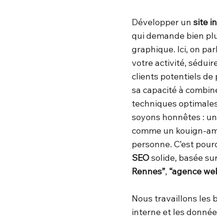
Développer un
site 
qui demande bien plu
graphique. Ici, on pa
votre activité, sédui
clients potentiels de 
sa capacité à combin
techniques optimales
soyons honnêtes : un 
comme un kouign-ama
personne. C’est pour
SEO
solide, basée s
Rennes”
,
“agence we
Nous travaillons les b
interne et les donné