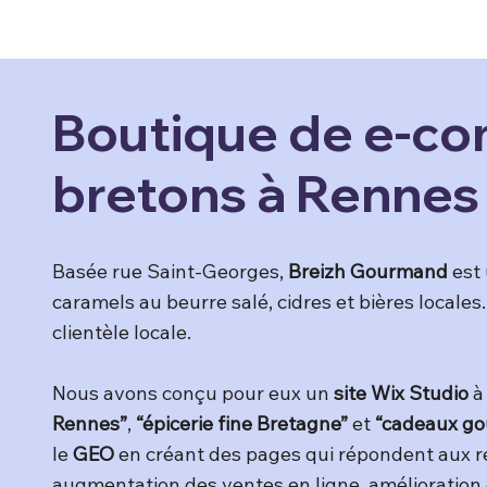
Boutique de e-co
bretons à Rennes
Basée rue Saint-Georges,
Breizh Gourmand
est 
caramels au beurre salé, cidres et bières locales.
clientèle locale.
Nous avons conçu pour eux un
site Wix Studio
à 
Rennes”
,
“épicerie fine Bretagne”
et
“cadeaux g
le
GEO
en créant des pages qui répondent aux re
augmentation des ventes en ligne, amélioration du