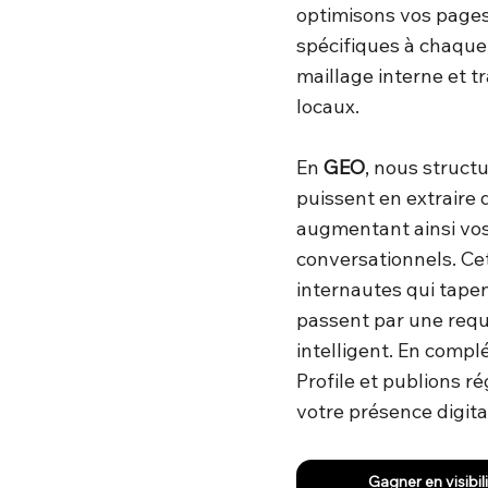
optimisons vos pages
spécifiques à chaque
maillage interne et t
locaux.
En
GEO
, nous struct
puissent en extraire 
augmentant ainsi vos
conversationnels. Ce
internautes qui tape
passent par une requê
intelligent. En comp
Profile et publions r
votre présence digita
Gagner en visibil