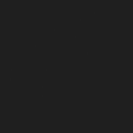
Orléans
-
Bourges
-
Blois
-
Châteauroux
-
Ajaccio
-
Bastia
-
Porto-Vecchio
-
Corte
-
Calvi
-
Strasbourg
-
Reims
-
Metz
-
Mulhouse
-
Nancy
-
Lille
-
Amiens
-
Roubaix
-
Tourcoing
-
Dunkerque
-
Paris
- Boulogne-Billancourt - Saint-Denis -
Argenteuil - Montreuil - Le Havre - Caen - Rouen
- Cherbourg-en-Cotentin - Évreux - Bordeaux -
Limoges - Poitiers - Pau - Bayonne - Toulouse -
Montpellier - Nîmes - Perpignan - Béziers -
Nantes - Angers - Le Mans - Saint-Nazaire -
Laval - Marseille - Nice - Toulon - Aix-en-
Provence - Avignon
Mentions légales
Politiques de confidentialité
© 2025 par Drip. Développé sur Wix Studio.