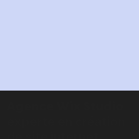
Agence Wix Studio
experte en
création
de site internet