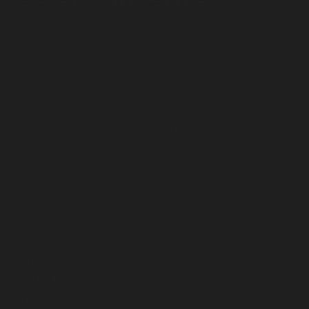
Plan du site
Création de site vitrine Wix Studio
Création de site e-commerce Wix Studio
Refonte de site Wix Studio
Migration de site sur Wix Studio
Création de Landing page Wix Studio
Référencement SEO & optimisation GEO
Création de site Wix Studio partout en France
Lyon
-
Saint-Étienne
-
Grenoble
-
Clermont-
Ferrand
-
Villeurbanne
-
Dijon
-
Besançon
-
Belfort
-
Chalon-sur-Saône
-
Auxerre
-
Rennes
-
Brest
-
Quimper
-
Lorient
-
Vannes
-
Tours
-