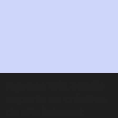
Agence Wix Studio
experte en
création
de site internet