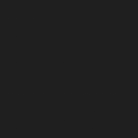
Plan du site
Création de site vitrine Wix Studio
Création de site e-commerce Wix Studio
Refonte de site Wix Studio
Migration de site sur Wix Studio
Création de Landing page Wix Studio
Référencement SEO & optimisation GEO
Création de site Wix Studio partout en France
Lyon
-
Saint-Étienne
-
Grenoble
-
Clermont-
Ferrand
-
Villeurbanne
-
Dijon
-
Besançon
-
Belfort
-
Chalon-sur-Saône
-
Auxerre
-
Rennes
-
Brest
-
Quimper
-
Lorient
-
Vannes
-
Tours
-
Orléans
-
Bourges
-
Blois
-
Châteauroux
-