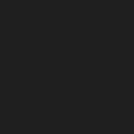
Ajaccio
-
Bastia
-
Porto-Vecchio
-
Corte
-
Calvi
-
Strasbourg
-
Reims
-
Metz
-
Mulhouse
-
Nancy
-
Lille
-
Amiens
-
Roubaix
-
Tourcoing
-
Dunkerque
-
Paris
- Boulogne-Billancourt - Saint-Denis -
Argenteuil - Montreuil - Le Havre - Caen - Rouen
- Cherbourg-en-Cotentin - Évreux - Bordeaux -
Limoges - Poitiers - Pau - Bayonne - Toulouse -
Montpellier - Nîmes - Perpignan - Béziers -
Nantes - Angers - Le Mans - Saint-Nazaire -
Laval - Marseille - Nice - Toulon - Aix-en-
Provence - Avignon
Mentions légales
Politiques de confidentialité
© 2025 par Drip. Développé sur Wix Studio.