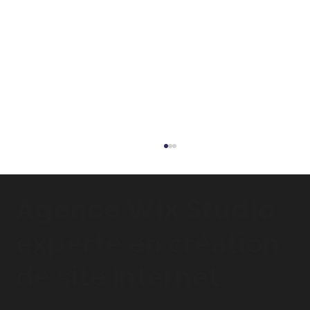
Agence Wix Studio
experte en
création
de site internet
Comment les artisans peuvent créer