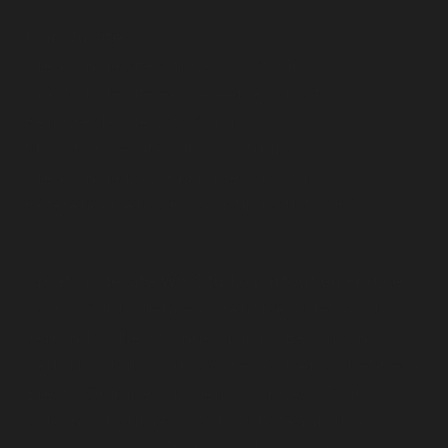
du trafic sur leur site grâce à une
Plan du site
stratégie SEO efficace
Création de site vitrine Wix Studio
Création de site e-commerce Wix Studio
Refonte de site Wix Studio
Migration de site sur Wix Studio
Création de Landing page Wix Studio
Référencement SEO & optimisation GEO
Création de site Wix Studio partout en France
Lyon
-
Saint-Étienne
-
Grenoble
-
Clermont-
Ferrand
-
Villeurbanne
-
Dijon
-
Besançon
-
Belfort
-
Chalon-sur-Saône
-
Auxerre
-
Rennes
-
Brest
-
Quimper
-
Lorient
-
Vannes
-
Tours
-
Orléans
-
Bourges
-
Blois
-
Châteauroux
-