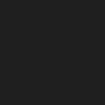
Ajaccio
-
Bastia
-
Porto-Vecchio
-
Corte
-
Calvi
-
Strasbourg
-
Reims
-
Metz
-
Mulhouse
-
Nancy
-
Lille
-
Amiens
-
Roubaix
-
Tourcoing
-
Dunkerque
-
Paris
- Boulogne-Billancourt - Saint-Denis -
Argenteuil - Montreuil - Le Havre - Caen - Rouen
- Cherbourg-en-Cotentin - Évreux - Bordeaux -
Limoges - Poitiers - Pau - Bayonne - Toulouse -
Montpellier - Nîmes - Perpignan - Béziers -
Nantes - Angers - Le Mans - Saint-Nazaire -
Laval - Marseille - Nice - Toulon - Aix-en-
Provence - Avignon
Mentions légales
Politiques de confidentialité
© 2025 par Drip. Développé sur Wix Studio.