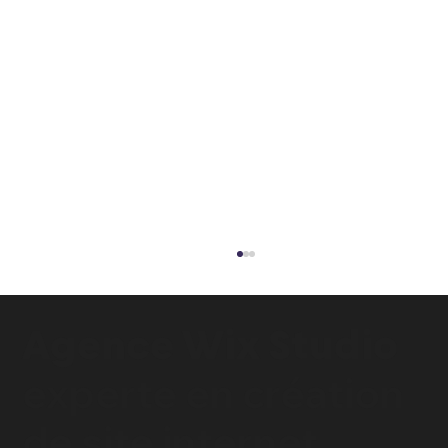
Agence Wix Studio
experte en
création
de site internet