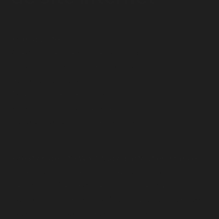
Migrer ou refondre votre site Wix,
quelle est la différence, qui contacter ?
Plan du site
Création de site vitrine Wix Studio
Création de site e-commerce Wix Studio
Refonte de site Wix Studio
Migration de site sur Wix Studio
Création de Landing page Wix Studio
Référencement SEO & optimisation GEO
Création de site Wix Studio partout en France
Lyon
-
Saint-Étienne
-
Grenoble
-
Clermont-
Ferrand
-
Villeurbanne
-
Dijon
-
Besançon
-
Belfort
-
Chalon-sur-Saône
-
Auxerre
-
Rennes
-
Brest
-
Quimper
-
Lorient
-
Vannes
-
Tours
-