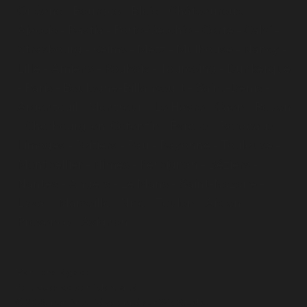
Orléans
-
Bourges
-
Blois
-
Châteauroux
-
Ajaccio
-
Bastia
-
Porto-Vecchio
-
Corte
-
Calvi
-
Strasbourg
-
Reims
-
Metz
-
Mulhouse
-
Nancy
-
Lille
-
Amiens
-
Roubaix
-
Tourcoing
-
Dunkerque
-
Paris
- Boulogne-Billancourt - Saint-Denis -
Argenteuil - Montreuil - Le Havre - Caen - Rouen
- Cherbourg-en-Cotentin - Évreux - Bordeaux -
Limoges - Poitiers - Pau - Bayonne - Toulouse -
Montpellier - Nîmes - Perpignan - Béziers -
Nantes - Angers - Le Mans - Saint-Nazaire -
Laval - Marseille - Nice - Toulon - Aix-en-
Provence - Avignon
Mentions légales
Politiques de confidentialité
© 2025 par Drip. Développé sur Wix Studio.